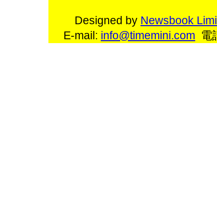
Designed by
Newsbook Limi
E-mail:
info@timemini.com
電話: