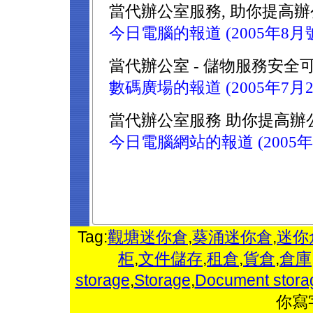
當代辦公室服務, 助你提高
今日電腦的報道 (2005年8月
當代辦公室 - 儲物服務安全
數碼廣場的報道 (2005年7月2
當代辦公室服務 助你提高辦
今日電腦網站的報道 (2005年
Tag:
觀塘迷你倉
,
葵涌迷你倉
,
迷你
柜
,
文件儲存
,
租倉
,
貨倉
,
倉庫
storage
,
Storage
,
Document stora
你寫